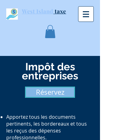
West Island
taxe
Impôt des
entreprises
Réservez
Apportez tous
les
documents
pertinents,
les
bordereaux et tous
les r
eçus des dépenses
professionnelles.