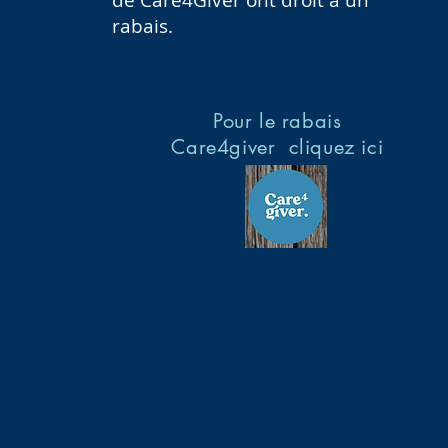
de Care4Giver ont droit à un
rabais.
Pour le rabais
Care4giver cliquez ici