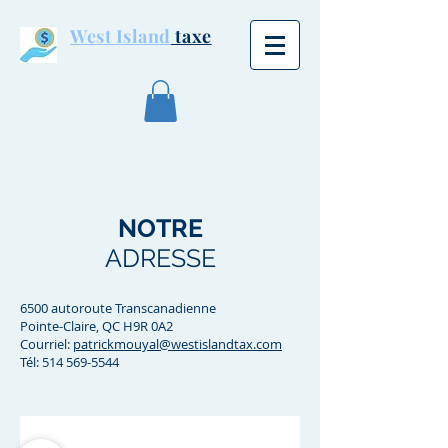
West Island
taxe
NOTRE
ADRESSE
6500 autoroute Transcanadienne
Pointe-Claire, QC H9R 0A2
Courriel:
patrickmouyal@westislandtax.com
Tél:
514 569-5544